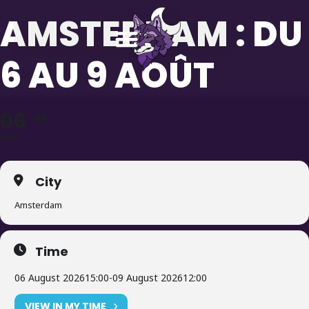
AMSTERDAM : DU
Aller
au
6 AU 9 AOÛT
contenu
06
09
AUG
City
Amsterdam
Time
06 August 2026
15:00
-
09 August 2026
12:00
VIEW IN MY TIME